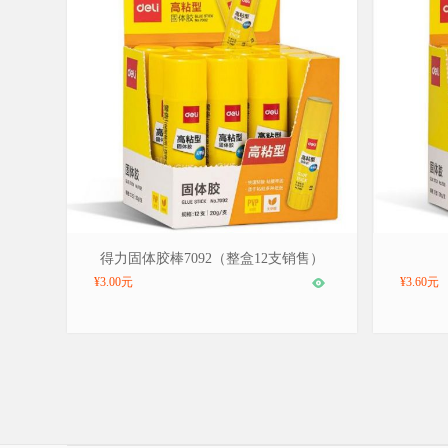
品牌：得力/deli，型号：7092
品牌：得力
得力固体胶棒7092（整盒12支销售）
¥3.00元
¥3.60元