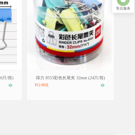
售后服务
品牌：得力/deli，型号：8553
0只/筒)
得力 8553彩色长尾夹 32mm (24只/筒)
¥12.00元