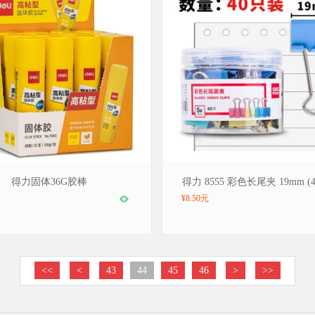
/deli，型号：7093
品牌：得力/deli，型号：8555
得力固体36G胶棒
得力 8555 彩色长尾夹 19mm (4
¥8.50元
<<
<
43
44
45
46
>
>>