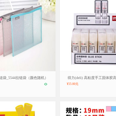
/deli，型号：5544
品牌：得力/deli，型号：7108
链袋_5544拉链袋（颜色随机）
得力(deli) 高粘度手工固体胶
固体胶棒 21g 大号 7108 
¥55.00元