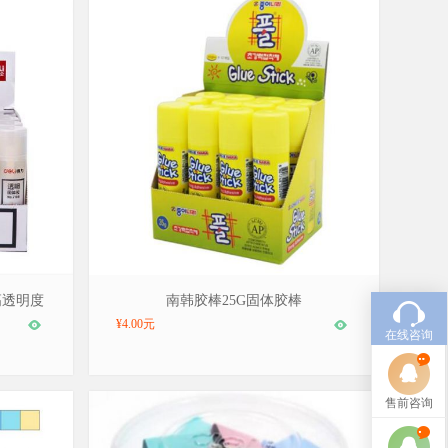
品牌：得力/deli，型号：25G
高透明度
南韩胶棒25G固体胶棒
一盒
¥4.00元
在线咨询
售前咨询