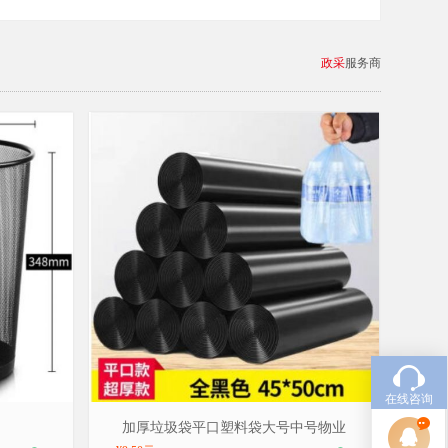
政采
服务商
在线咨询
品牌：巨联/JULIAN，型号：45*50cm
加厚垃圾袋平口塑料袋大号中号物业
网喷塑工艺
45*50cm 50只