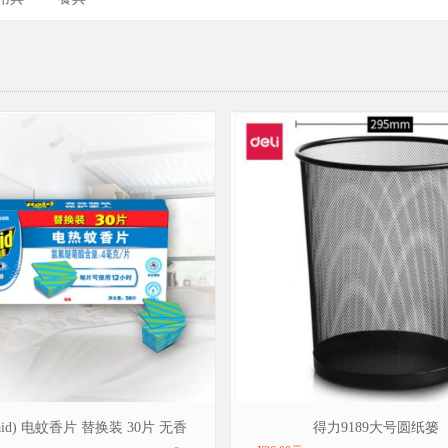
/RADO，型号：224075
品牌：得力/deli，型号：9189
aid) 电蚊香片 替换装 30片 无香
得力9189大号圆纸篓
型 插电驱蚊器 灭蚊
(黑)295x240x343mm金属丝