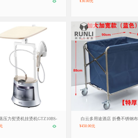
¥36.00元
尔/SUPOR，型号：GTZ10BS-21
品牌：白云/BAIYUN，型号：折叠
蒸压力熨烫机挂烫机GTZ10BS-
白云多用途酒店 折叠不锈钢
草车
21 可调当 可伸缩
大加厚款
0元
¥450.00元