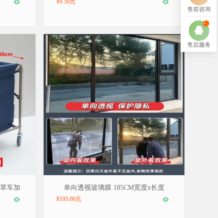
¥9.50元
售前咨询
售后服务
不锈钢布
品牌：巨联/JULIAN，型号：185*100CM
布草车加
单向透视玻璃膜 185CM宽度x长度
100CM
¥195.00元