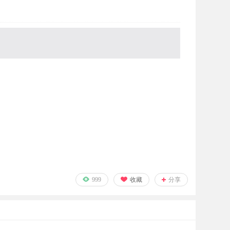
999
收藏
分享