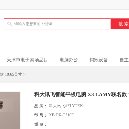
天津市电子卖场品目
电脑办公
销毁设备
自主
 10.65英寸
>
科大讯飞智能平板电脑 X3 LAMY联名款 1
科大讯飞/iFLYTEK
品 牌：
XF-DX-T310E
型 号：
重 量：