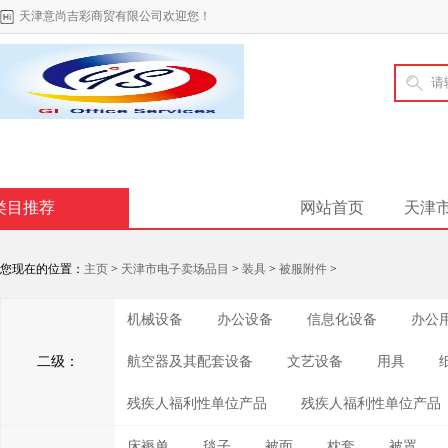
天津意尚吉彩商贸有限公司欢迎您！
类目推荐
网站首页
天津
您现在的位置：
主页
>
天津市电子卖场品目
>
装具
>
被服附件
>
机械设备
办公设备
信息化设备
办公
二级：
航空器及其配套设备
文艺设备
用具
残疾人福利性单位产品
残疾人福利性单位产品
床褥单
毯子
被面
枕套
被罩