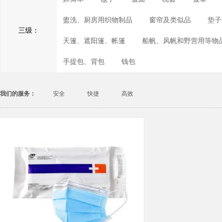
盥洗、厨房用织物制品
窗帘及类似品
垫子
三级：
天篷、遮阳篷、帐篷
船帆、风帆和野营用等物
手提包、背包
钱包
我们的服务：
安全
快捷
高效