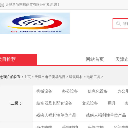
天津意尚吉彩商贸有限公司欢迎您！
类目推荐
网站首页
天津
您现在的位置：
主页
>
天津市电子卖场品目
>
建筑建材
>
电动工具
>
机械设备
办公设备
信息化设备
办公
二级：
航空器及其配套设备
文艺设备
用具
残疾人福利性单位产品
残疾人福利性单位产品
身体防护
手部防护
头部防护
足部防