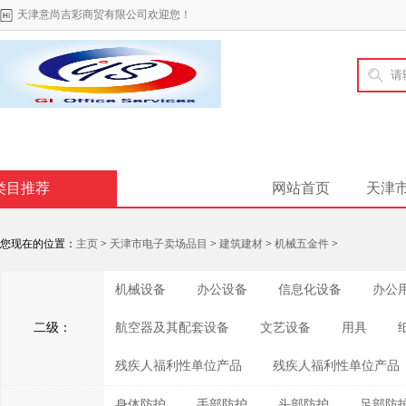
天津意尚吉彩商贸有限公司欢迎您！
类目推荐
网站首页
天津
您现在的位置：
主页
>
天津市电子卖场品目
>
建筑建材
>
机械五金件
>
机械设备
办公设备
信息化设备
办公
二级：
航空器及其配套设备
文艺设备
用具
残疾人福利性单位产品
残疾人福利性单位产品
身体防护
手部防护
头部防护
足部防