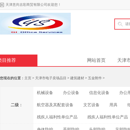
天津意尚吉彩商贸有限公司欢迎您！
类目推荐
网站首页
天津
您现在的位置：
主页
>
天津市电子卖场品目
>
建筑建材
>
五金附件
>
机械设备
办公设备
信息化设备
办公
二级：
航空器及其配套设备
文艺设备
用具
残疾人福利性单位产品
残疾人福利性单位产品
身体防护
手部防护
头部防护
足部防