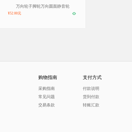
品牌：巨联/JULIAN，型号：GDZQ-4
万向轮子脚轮万向圆面静音轮
¥52.00元
购物指南
支付方式
采购指南
付款说明
常见问题
货到付款
交易条款
转账汇款